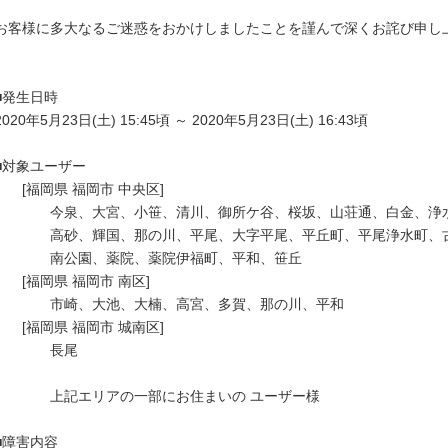
お客様に多大なるご迷惑をおかけしましたことを謹んで深くお詫び申し上
■発生日時

2020年5月23日(土) 15:45頃 ～ 2020年5月23日(土) 16:43頃 

■対象ユーザー

　　[福岡県 福岡市 中央区]

　　　　今泉、大宮、小笹、清川、御所ケ谷、桜坂、山荘通、白金、浄水
　　　　高砂、輝国、那の川、平尾、大字平尾、平丘町、平尾浄水町、古
　　　　南公園、薬院、薬院伊福町、平和、笹丘

　　[福岡県 福岡市 南区]

　　　　市崎、大池、大楠、高宮、多賀、那の川、平和

　　[福岡県 福岡市 城南区]

　　　　長尾

　　　　上記エリアの一部にお住まいの ユーザー様

■障害内容 
