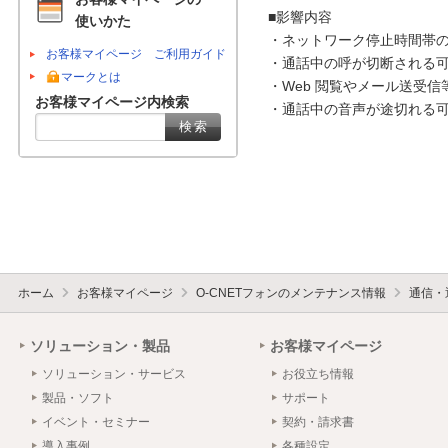
■影響内容

使いかた
・ネットワーク停止時間帯の
お客様マイページ ご利用ガイド
・通話中の呼が切断される可
マークとは
・Web 閲覧やメール送受信
お客様マイページ内検索
・通話中の音声が途切れる可
ホーム
お客様マイページ
O-CNETフォンのメンテナンス情報
通信・
ソリューション・製品
お客様マイページ
ソリューション・サービス
お役立ち情報
製品・ソフト
サポート
イベント・セミナー
契約・請求書
導入事例
各種設定