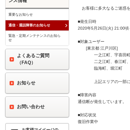
ンス情報
　お客様に多大なるご迷惑を
重要なお知らせ
■発生日時

通信・通話障害のお知らせ
2020年5月26日(火) 21:00頃
緊急・定期メンテナンスのお知ら
せ
■対象ユーザー

　　[東京都 江戸川区]

　　　　一之江町、宇喜田町
よくあるご質問
　　　　二之江町、春江町、
（FAQ）
　　　　臨海町、堀江町

　　　　上記エリアの一部に
お知らせ
■障害内容

通信断が発生しています。

お問い合わせ
■対応状況

復旧作業中

お客様マイページの