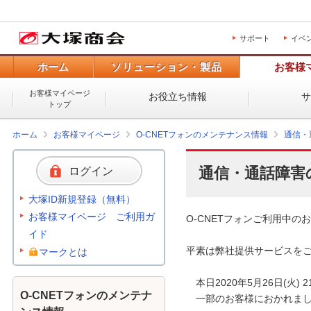
サポート
イベ
ホーム
ソリューション・製品
お客様
お客様マイページ
お役立ち情報
トップ
ホーム
お客様マイページ
O-CNETフォンのメンテナンス情報
通信・
通信・通話障害
ログイン
大塚ID新規登録（無料）
お客様マイページ ご利用ガ
O-CNETフォンご利用中のお
イド
平素は弊社提供サービスをご
マークとは
　本日2020年5月26日(火)
O-CNETフォンのメンテナ
　一部のお客様におかれまし