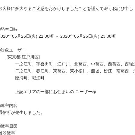
お客様に多大なるご迷惑をおかけしましたことを謹んで深くお詫び申し上
■発生日時

2020年05月26日(火) 21:00頃 ～ 2020年05月26日(火) 23:08頃

■対象ユーザー

　　[東京都 江戸川区]

　　　　一之江町、宇喜田町、江戸川、北葛西、中葛西、西葛西、西瑞江
　　　　二之江町、春江町、東葛西、東小松川、船堀、松江、南葛西、清
　　　　臨海町、堀江町

　　　　上記エリアの一部にお住まいの ユーザー様

■障害内容

通信断が発生しました。

■障害原因

機器障害
