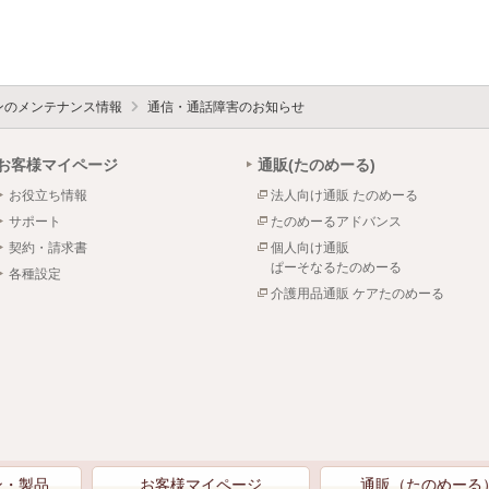
ォンのメンテナンス情報
通信・通話障害のお知らせ
お客様マイページ
通販(たのめーる)
お役立ち情報
法人向け通販 たのめーる
サポート
たのめーるアドバンス
契約・請求書
個人向け通販
ぱーそなるたのめーる
各種設定
介護用品通販 ケアたのめーる
ン・製品
お客様マイページ
通販（たのめーる