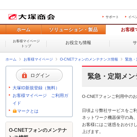
サポート
イベ
ホーム
ソリューション・製品
お客様
お客様マイページ
お役立ち情報
トップ
ホーム
お客様マイページ
O-CNETフォンのメンテナンス情報
緊急・
緊急・定期メン
ログイン
大塚ID新規登録（無料）
お客様マイページ ご利用ガ
O-CNETフォンご利用中のお
イド
日頃より弊社サービスをご利
マークとは
ネットワーク機器保守の為、
お客様にはご迷惑をおかけし
O-CNETフォンのメンテナ
上げます。 
