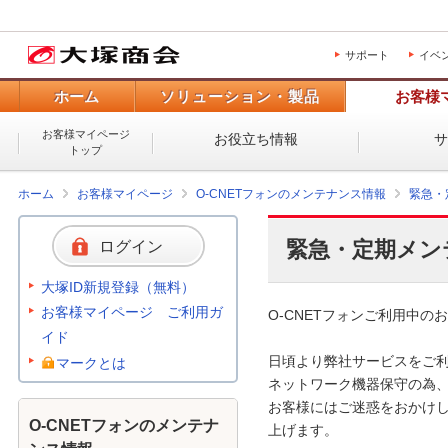
サポート
イベ
ホーム
ソリューション・製品
お客様
お客様マイページ
お役立ち情報
トップ
ホーム
お客様マイページ
O-CNETフォンのメンテナンス情報
緊急・
緊急・定期メン
ログイン
大塚ID新規登録（無料）
お客様マイページ ご利用ガ
O-CNETフォンご利用中のお
イド
日頃より弊社サービスをご利
マークとは
ネットワーク機器保守の為、
お客様にはご迷惑をおかけし
O-CNETフォンのメンテナ
上げます。 
