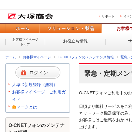
サポート
イベ
ホーム
ソリューション・製品
お客様
お客様マイページ
お役立ち情報
トップ
ホーム
お客様マイページ
O-CNETフォンのメンテナンス情報
緊急・
緊急・定期メン
ログイン
大塚ID新規登録（無料）
お客様マイページ ご利用ガ
O-CNETフォンご利用中のお
イド
日頃より弊社サービスをご利
マークとは
ネットワーク機器保守の為、
お客様にはご迷惑をおかけし
O-CNETフォンのメンテナ
上げます。 
