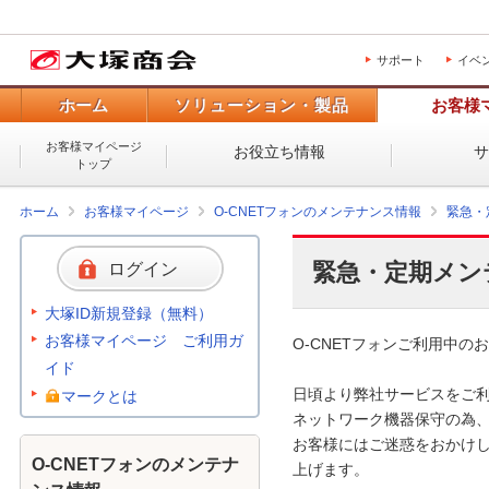
サポート
イベ
ホーム
ソリューション・製品
お客様
お客様マイページ
お役立ち情報
トップ
ホーム
お客様マイページ
O-CNETフォンのメンテナンス情報
緊急・
緊急・定期メン
ログイン
大塚ID新規登録（無料）
お客様マイページ ご利用ガ
O-CNETフォンご利用中のお
イド
日頃より弊社サービスをご利
マークとは
ネットワーク機器保守の為、
お客様にはご迷惑をおかけし
O-CNETフォンのメンテナ
上げます。 
