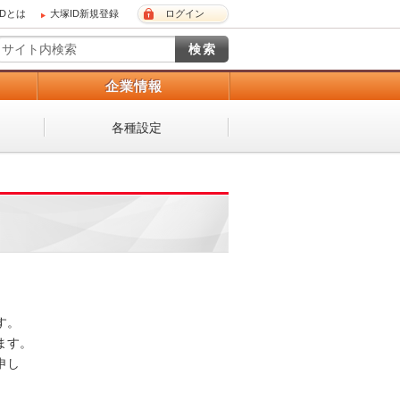
IDとは
大塚ID新規登録
ログイン
）
企業情報
各種設定
。

す。

し
