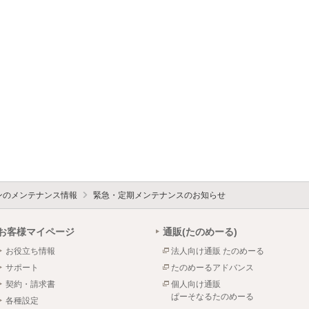
ォンのメンテナンス情報
緊急・定期メンテナンスのお知らせ
お客様マイページ
通販(たのめーる)
お役立ち情報
法人向け通販 たのめーる
サポート
たのめーるアドバンス
契約・請求書
個人向け通販
ぱーそなるたのめーる
各種設定