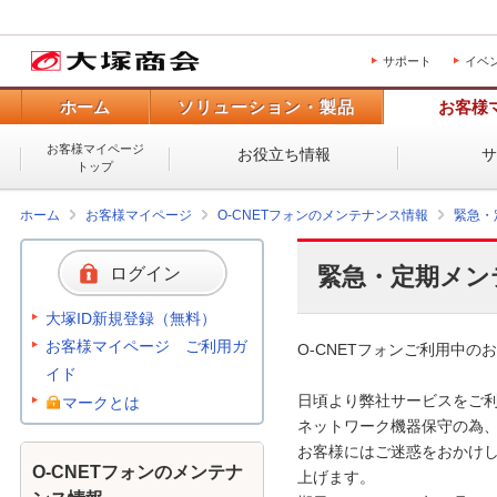
サポート
イベ
ホーム
ソリューション・製品
お客様
お客様マイページ
お役立ち情報
トップ
ホーム
お客様マイページ
O-CNETフォンのメンテナンス情報
緊急・
緊急・定期メン
ログイン
大塚ID新規登録（無料）
お客様マイページ ご利用ガ
O-CNETフォンご利用中のお
イド
日頃より弊社サービスをご利
マークとは
ネットワーク機器保守の為、
お客様にはご迷惑をおかけし
O-CNETフォンのメンテナ
上げます。 
