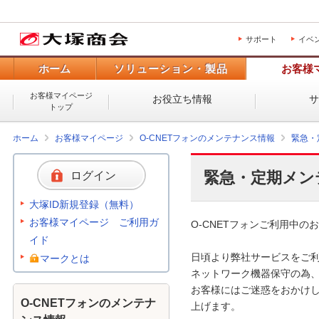
サポート
イベ
ホーム
ソリューション・製品
お客様
お客様マイページ
お役立ち情報
トップ
ホーム
お客様マイページ
O-CNETフォンのメンテナンス情報
緊急・
緊急・定期メン
ログイン
大塚ID新規登録（無料）
お客様マイページ ご利用ガ
O-CNETフォンご利用中のお
イド
日頃より弊社サービスをご利
マークとは
ネットワーク機器保守の為、
お客様にはご迷惑をおかけし
O-CNETフォンのメンテナ
上げます。 
