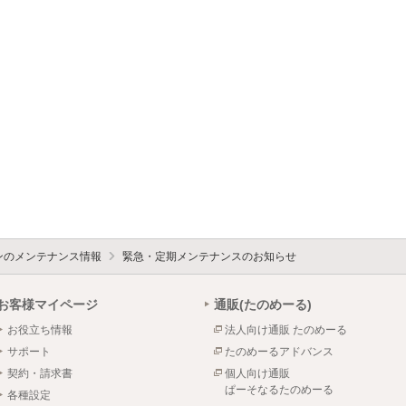
ォンのメンテナンス情報
緊急・定期メンテナンスのお知らせ
お客様マイページ
通販(たのめーる)
お役立ち情報
法人向け通販 たのめーる
サポート
たのめーるアドバンス
契約・請求書
個人向け通販
ぱーそなるたのめーる
各種設定