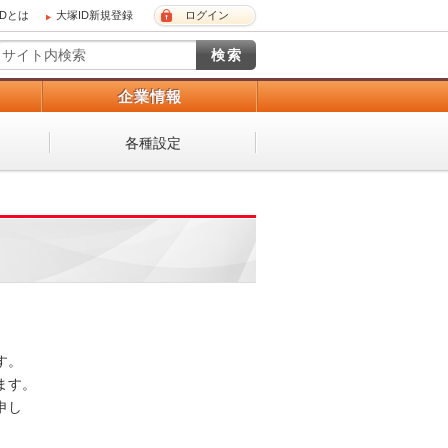
IDとは
大塚ID新規登録
ログイン
）
企業情報
各種設定
 

。 

し
