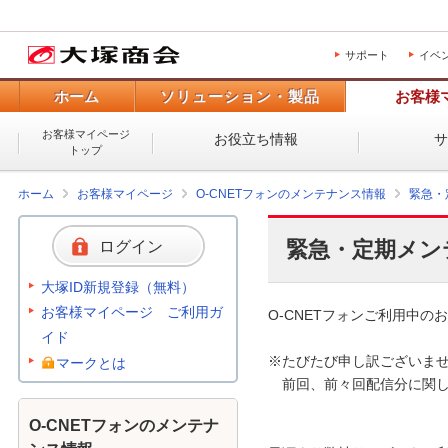
サポート
イベ
ホーム
ソリューション・製品
お客様
お客様マイページ
お役立ち情報
トップ
ホーム
お客様マイページ
O-CNETフォンのメンテナンス情報
緊急・
緊急・定期メン
ログイン
大塚ID新規登録（無料）
お客様マイページ ご利用ガ
O-CNETフォンご利用中のお
イド
※たびたび申し訳ございませ
マークとは
　前回、前々回配信分に関し
O-CNETフォンのメンテナ