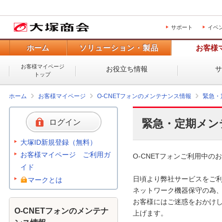
サポート
イベ
ホーム
ソリューション・製品
お客様
お客様マイページ
お役立ち情報
トップ
ホーム
お客様マイページ
O-CNETフォンのメンテナンス情報
緊急・
緊急・定期メン
ログイン
大塚ID新規登録（無料）
お客様マイページ ご利用ガ
O-CNETフォンご利用中のお
イド
日頃より弊社サービスをご利
マークとは
ネットワーク機器保守の為、
お客様にはご迷惑をおかけし
O-CNETフォンのメンテナ
上げます。 
