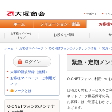
サポート
イベ
ホーム
ソリューション・製品
お客様
お客様マイページ
お役立ち情報
トップ
ホーム
お客様マイページ
O-CNETフォンのメンテナンス情報
緊急・
緊急・定期メン
ログイン
大塚ID新規登録（無料）
お客様マイページ ご利用ガ
O-CNETフォンご利用中のお
イド
日頃より弊社サービスをご利
マークとは
ネットワーク機器保守の為、
お客様にはご迷惑をおかけし
O-CNETフォンのメンテナ
上げます。 
