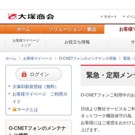
サポート
イベ
ホーム
ソリューション・製品
お客様
お客様マイページ
お役立ち情報
トップ
ホーム
お客様マイページ
O-CNETフォンのメンテナンス情報
緊急・
緊急・定期メン
ログイン
大塚ID新規登録（無料）
お客様マイページ ご利用ガ
O-CNETフォンご利用中のお
イド
日頃より弊社サービスをご利
マークとは
ネットワーク機器保守の為、
お客様にはご迷惑をおかけし
O-CNETフォンのメンテナ
上げます。 
