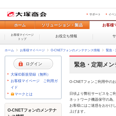
サポート
イベ
ホーム
ソリューション・製品
お客様
お客様マイページ
お役立ち情報
トップ
ホーム
お客様マイページ
O-CNETフォンのメンテナンス情報
緊急・
緊急・定期メン
ログイン
大塚ID新規登録（無料）
お客様マイページ ご利用ガ
O-CNETフォンご利用中のお
イド
日頃より弊社サービスをご利
マークとは
ネットワーク機器保守の為、
お客様にはご迷惑をおかけし
O-CNETフォンのメンテナ
上げます。 
