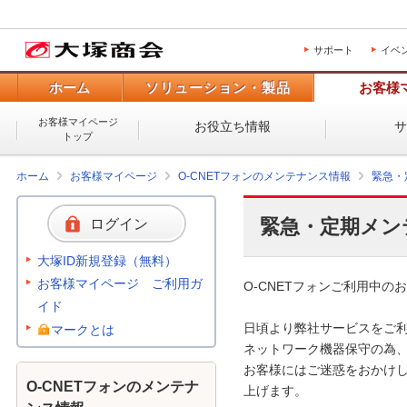
サポート
イベ
ホーム
ソリューション・製品
お客様
お客様マイページ
お役立ち情報
トップ
ホーム
お客様マイページ
O-CNETフォンのメンテナンス情報
緊急・
緊急・定期メン
ログイン
大塚ID新規登録（無料）
お客様マイページ ご利用ガ
O-CNETフォンご利用中のお
イド
日頃より弊社サービスをご利
マークとは
ネットワーク機器保守の為、
お客様にはご迷惑をおかけし
O-CNETフォンのメンテナ
上げます。 
