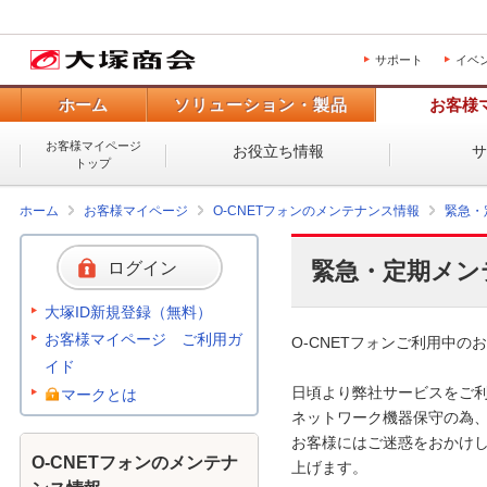
サポート
イベ
ホーム
ソリューション・製品
お客様
お客様マイページ
お役立ち情報
トップ
ホーム
お客様マイページ
O-CNETフォンのメンテナンス情報
緊急・
緊急・定期メン
ログイン
大塚ID新規登録（無料）
お客様マイページ ご利用ガ
O-CNETフォンご利用中のお
イド
日頃より弊社サービスをご利
マークとは
ネットワーク機器保守の為、
お客様にはご迷惑をおかけし
O-CNETフォンのメンテナ
上げます。 
