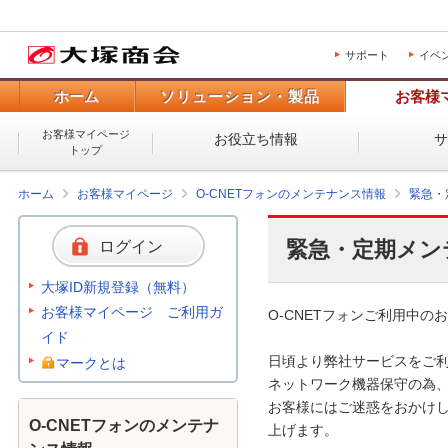
サポート
イベ
ホーム
ソリューション・製品
お客様
お客様マイページ
お役立ち情報
トップ
ホーム
お客様マイページ
O-CNETフォンのメンテナンス情報
緊急・
緊急・定期メン
ログイン
大塚ID新規登録（無料）
お客様マイページ ご利用ガ
O-CNETフォンご利用中のお
イド
日頃より弊社サービスをご利
マークとは
ネットワーク機器保守の為、
お客様にはご迷惑をおかけし
O-CNETフォンのメンテナ
上げます。 
