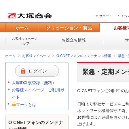
サポート
イベ
ホーム
ソリューション・製品
お客様
お客様マイページ
お役立ち情報
トップ
ホーム
お客様マイページ
O-CNETフォンのメンテナンス情報
緊急・
緊急・定期メン
ログイン
大塚ID新規登録（無料）
お客様マイページ ご利用ガ
O-CNETフォンご利用中のお
イド
日頃より弊社サービスをご利
マークとは
ネットワーク機器保守の為、
お客様にはご迷惑をおかけし
O-CNETフォンのメンテナ
上げます。 
