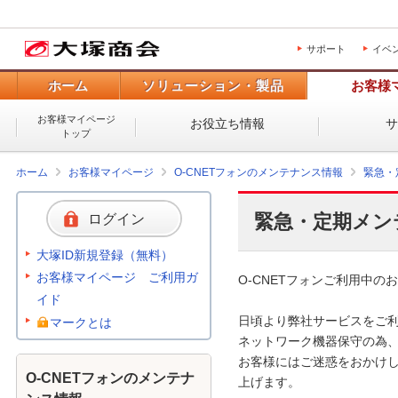
サポート
イベ
ホーム
ソリューション・製品
お客様
お客様マイページ
お役立ち情報
トップ
ホーム
お客様マイページ
O-CNETフォンのメンテナンス情報
緊急・
緊急・定期メン
ログイン
大塚ID新規登録（無料）
お客様マイページ ご利用ガ
O-CNETフォンご利用中のお
イド
日頃より弊社サービスをご利
マークとは
ネットワーク機器保守の為、
お客様にはご迷惑をおかけし
O-CNETフォンのメンテナ
上げます。
