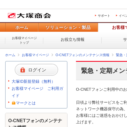
サポート
イベ
ホーム
ソリューション・製品
お客様
お客様マイページ
お役立ち情報
トップ
ホーム
お客様マイページ
O-CNETフォンのメンテナンス情報
緊急・
緊急・定期メン
ログイン
大塚ID新規登録（無料）
お客様マイページ ご利用ガ
O-CNETフォンご利用中のお
イド
日頃より弊社サービスをご利
マークとは
ネットワーク機器保守の為、
お客様にはご迷惑をおかけし
O-CNETフォンのメンテナ
上げます。
