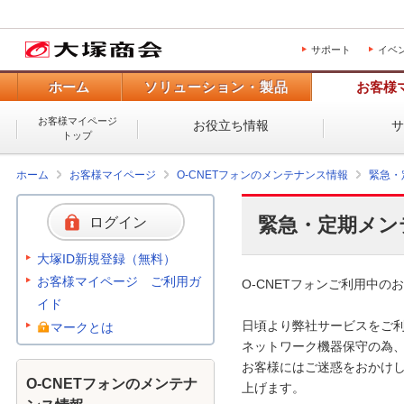
サポート
イベ
ホーム
ソリューション・製品
お客様
お客様マイページ
お役立ち情報
トップ
ホーム
お客様マイページ
O-CNETフォンのメンテナンス情報
緊急・
緊急・定期メン
ログイン
大塚ID新規登録（無料）
お客様マイページ ご利用ガ
O-CNETフォンご利用中のお
イド
日頃より弊社サービスをご利
マークとは
ネットワーク機器保守の為、
お客様にはご迷惑をおかけし
O-CNETフォンのメンテナ
上げます。
