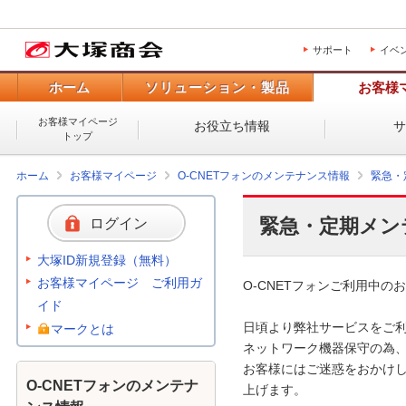
サポート
イベ
ホーム
ソリューション・製品
お客様
お客様マイページ
お役立ち情報
トップ
ホーム
お客様マイページ
O-CNETフォンのメンテナンス情報
緊急・
緊急・定期メン
ログイン
大塚ID新規登録（無料）
お客様マイページ ご利用ガ
O-CNETフォンご利用中のお
イド
日頃より弊社サービスをご利
マークとは
ネットワーク機器保守の為、
お客様にはご迷惑をおかけし
O-CNETフォンのメンテナ
上げます。
