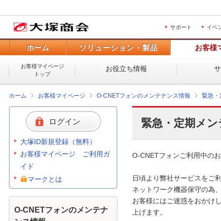
サポート
イベ
ホーム
ソリューション・製品
お客様
お客様マイページ
お役立ち情報
トップ
ホーム
お客様マイページ
O-CNETフォンのメンテナンス情報
緊急・
緊急・定期メン
ログイン
大塚ID新規登録（無料）
お客様マイページ ご利用ガ
O-CNETフォンご利用中のお
イド
日頃より弊社サービスをご利
マークとは
ネットワーク機器保守の為、
お客様にはご迷惑をおかけし
O-CNETフォンのメンテナ
上げます。
