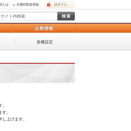
IDとは
大塚ID新規登録
ログイン
）
企業情報
各種設定
。

す。

し上げます。
