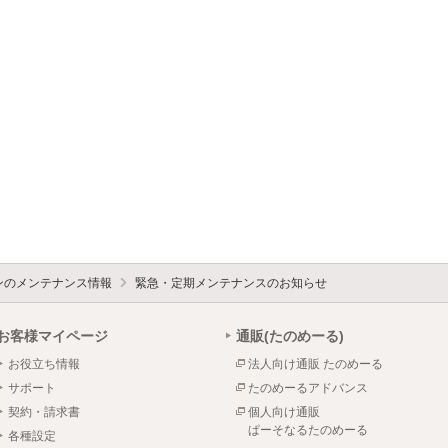
ォンのメンテナンス情報
緊急・定期メンテナンスのお知らせ
お客様マイページ
通販(たのめーる)
お役立ち情報
法人向け通販 たのめーる
サポート
たのめーるアドバンス
契約・請求書
個人向け通販
ぱーそなるたのめーる
各種設定