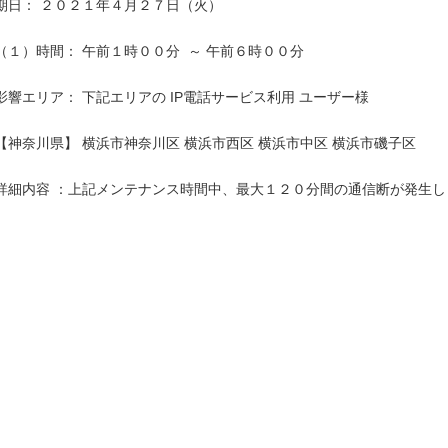
期日： ２０２１年４月２７日（火）

（１）時間： 午前１時００分  ～ 午前６時００分

影響エリア： 下記エリアの IP電話サービス利用 ユーザー様

【神奈川県】 横浜市神奈川区 横浜市西区 横浜市中区 横浜市磯子区

詳細内容 ：上記メンテナンス時間中、最大１２０分間の通信断が発生しま