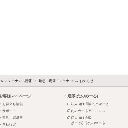
ォンのメンテナンス情報
緊急・定期メンテナンスのお知らせ
お客様マイページ
通販(たのめーる)
お役立ち情報
法人向け通販 たのめーる
サポート
たのめーるアドバンス
契約・請求書
個人向け通販
ぱーそなるたのめーる
各種設定