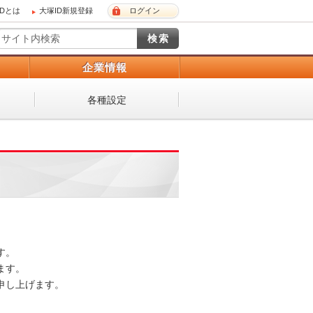
IDとは
大塚ID新規登録
ログイン
）
企業情報
各種設定
。

す。

し上げます。
