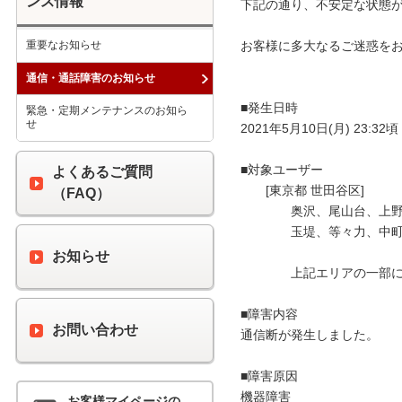
ンス情報
下記の通り、不安定な状態が
重要なお知らせ
お客様に多大なるご迷惑をお
通信・通話障害のお知らせ
■発生日時

緊急・定期メンテナンスのお知ら
せ
2021年5月10日(月) 23:32頃 
■対象ユーザー

よくあるご質問
　　[東京都 世田谷区]

（FAQ）
　　　　奥沢、尾山台、上野
　　　　玉堤、等々力、中町
お知らせ
　　　　上記エリアの一部に
■障害内容

お問い合わせ
通信断が発生しました。

■障害原因

機器障害

お客様マイページの