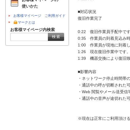
使いかた
■対応状況

お客様マイページ ご利用ガイド
復旧作業完了

マークとは
お客様マイページ内検索
0:22　復旧作業員手配中です
0:35　作業員の到着見込み時
1:00　作業員が現地に到着し
1:26　現在復旧作業中です。
1:39　機器交換により復旧致
■影響内容

・ネットワーク停止時間帯の
・通話中の呼が切断された可
・Web 閲覧やメール送受信
・通話中の音声が途切れた可
※現在は正常にご利用頂ける