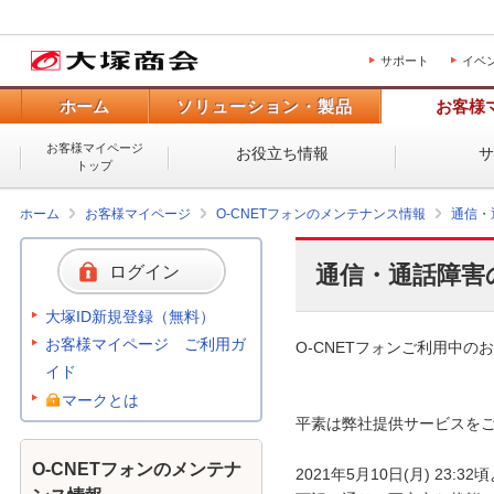
サポート
イベ
ホーム
ソリューション・製品
お客様
お客様マイページ
お役立ち情報
トップ
ホーム
お客様マイページ
O-CNETフォンのメンテナンス情報
通信・
通信・通話障害
ログイン
大塚ID新規登録（無料）
お客様マイページ ご利用ガ
O-CNETフォンご利用中のお
イド
マークとは
平素は弊社提供サービスをご
O-CNETフォンのメンテナ
2021年5月10日(月) 2