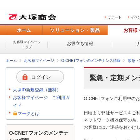
サポート
イベ
ホーム
ソリューション・製品
お客様
お客様マイページ
お役立ち情報
トップ
ホーム
お客様マイページ
O-CNETフォンのメンテナンス情報
緊急・
緊急・定期メン
ログイン
大塚ID新規登録（無料）
お客様マイページ ご利用ガ
O-CNETフォンご利用中のお
イド
日頃より弊社サービスをご利
マークとは
ネットワーク機器保守の為、
お客様にはご迷惑をおかけし
O-CNETフォンのメンテナ