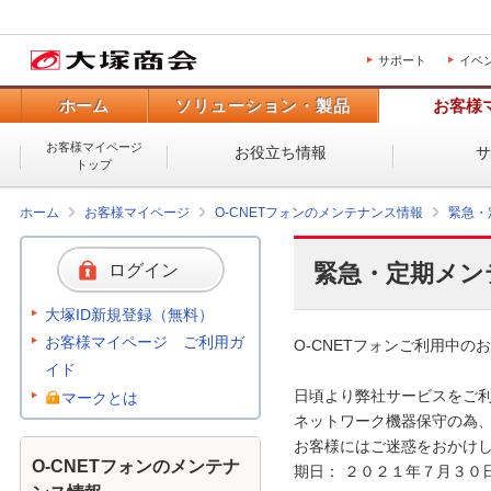
サポート
イベ
ホーム
ソリューション・製品
お客様
お客様マイページ
お役立ち情報
トップ
ホーム
お客様マイページ
O-CNETフォンのメンテナンス情報
緊急・
緊急・定期メン
ログイン
大塚ID新規登録（無料）
お客様マイページ ご利用ガ
O-CNETフォンご利用中のお
イド
日頃より弊社サービスをご利
マークとは
ネットワーク機器保守の為、
お客様にはご迷惑をおかけし
O-CNETフォンのメンテナ
期日： ２０２１年７月３０日