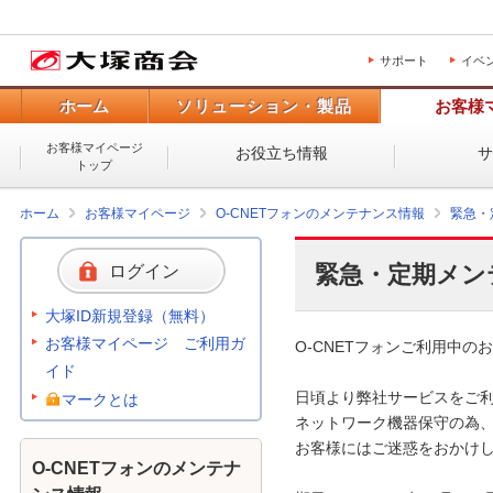
サポート
イベ
ホーム
ソリューション・製品
お客様
お客様マイページ
お役立ち情報
トップ
ホーム
お客様マイページ
O-CNETフォンのメンテナンス情報
緊急・
緊急・定期メン
ログイン
大塚ID新規登録（無料）
お客様マイページ ご利用ガ
O-CNETフォンご利用中のお
イド
日頃より弊社サービスをご利
マークとは
ネットワーク機器保守の為、
お客様にはご迷惑をおかけし
O-CNETフォンのメンテナ