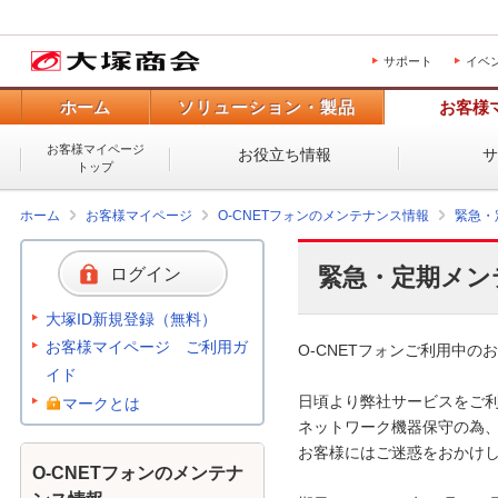
サポート
イベ
ホーム
ソリューション・製品
お客様
お客様マイページ
お役立ち情報
トップ
ホーム
お客様マイページ
O-CNETフォンのメンテナンス情報
緊急・
緊急・定期メン
ログイン
大塚ID新規登録（無料）
お客様マイページ ご利用ガ
O-CNETフォンご利用中のお
イド
日頃より弊社サービスをご利
マークとは
ネットワーク機器保守の為、
お客様にはご迷惑をおかけし
O-CNETフォンのメンテナ