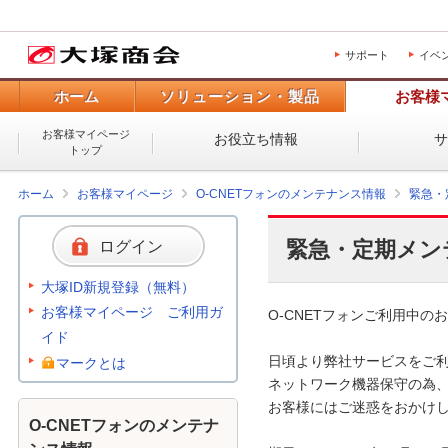
サポート
イベ
ホーム
ソリューション・製品
お客様
お客様マイページ
お役立ち情報
トップ
ホーム
お客様マイページ
O-CNETフォンのメンテナンス情報
緊急・
緊急・定期メン
ログイン
大塚ID新規登録（無料）
お客様マイページ ご利用ガ
O-CNETフォンご利用中のお
イド
日頃より弊社サービスをご利
マークとは
ネットワーク機器保守の為、
お客様にはご迷惑をおかけし
O-CNETフォンのメンテナ