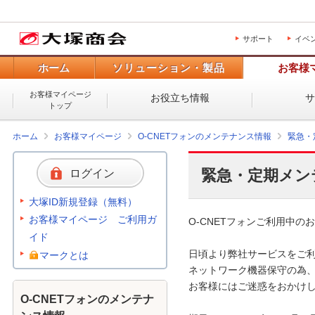
サポート
イベ
ホーム
ソリューション・製品
お客様
お客様マイページ
お役立ち情報
トップ
ホーム
お客様マイページ
O-CNETフォンのメンテナンス情報
緊急・
緊急・定期メン
ログイン
大塚ID新規登録（無料）
お客様マイページ ご利用ガ
O-CNETフォンご利用中のお
イド
日頃より弊社サービスをご利
マークとは
ネットワーク機器保守の為、
お客様にはご迷惑をおかけし
O-CNETフォンのメンテナ