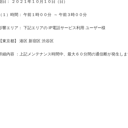
期日： ２０２１年１０月１０日（日）

（１）時間： 午前１時００分  ～ 午前３時００分

影響エリア： 下記エリアの IP電話サービス利用 ユーザー様

【東京都】 港区 新宿区 渋谷区

詳細内容 ：上記メンテナンス時間中、最大６０分間の通信断が発生します