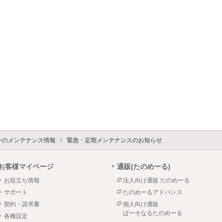
ォンのメンテナンス情報
緊急・定期メンテナンスのお知らせ
お客様マイページ
通販(たのめーる)
お役立ち情報
法人向け通販 たのめーる
サポート
たのめーるアドバンス
契約・請求書
個人向け通販
ぱーそなるたのめーる
各種設定