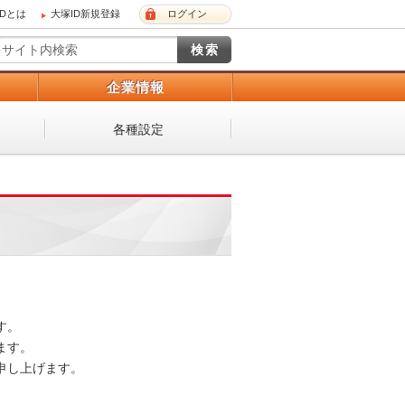
IDとは
大塚ID新規登録
ログイン
）
企業情報
各種設定
。

す。

し上げます。
