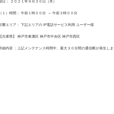
期日： ２０２１年９月３０日（木）

（１）時間： 午前１時００分  ～ 午前３時００分

影響エリア： 下記エリアの IP電話サービス利用 ユーザー様

【兵庫県】 神戸市東灘区 神戸市中央区 神戸市西区

詳細内容 ：上記メンテナンス時間中、最大３０分間の通信断が発生します