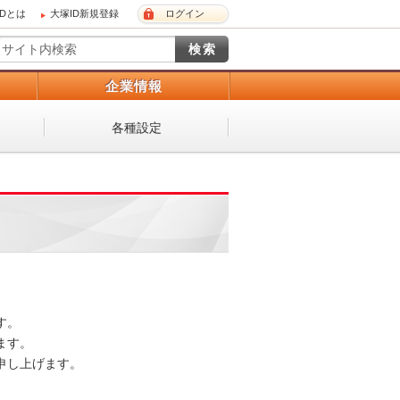
IDとは
大塚ID新規登録
ログイン
）
企業情報
各種設定
。

す。

し上げます。
