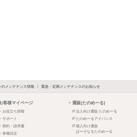
ォンのメンテナンス情報
緊急・定期メンテナンスのお知らせ
お客様マイページ
通販(たのめーる)
お役立ち情報
法人向け通販 たのめーる
サポート
たのめーるアドバンス
契約・請求書
個人向け通販
ぱーそなるたのめーる
各種設定