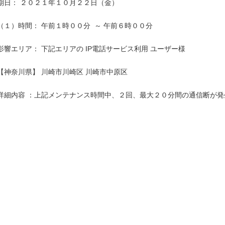
期日： ２０２１年１０月２２日（金）

（１）時間： 午前１時００分  ～ 午前６時００分

影響エリア： 下記エリアの IP電話サービス利用 ユーザー様

【神奈川県】 川崎市川崎区 川崎市中原区

詳細内容 ：上記メンテナンス時間中、２回、最大２０分間の通信断が発