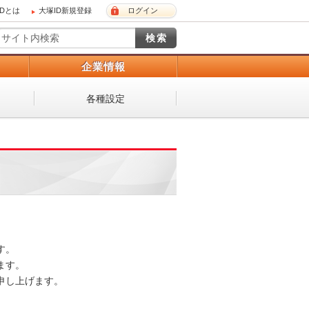
IDとは
大塚ID新規登録
ログイン
）
企業情報
各種設定
。

す。

し上げます。
