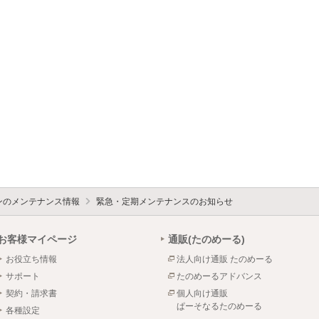
ォンのメンテナンス情報
緊急・定期メンテナンスのお知らせ
お客様マイページ
通販(たのめーる)
お役立ち情報
法人向け通販 たのめーる
サポート
たのめーるアドバンス
契約・請求書
個人向け通販
ぱーそなるたのめーる
各種設定