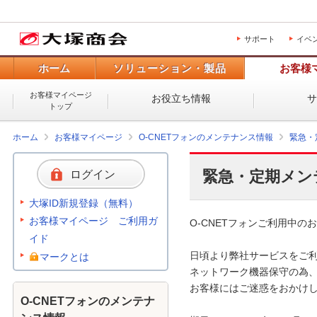
サポート
イベ
ホーム
ソリューション・製品
お客様
お客様マイページ
お役立ち情報
トップ
ホーム
お客様マイページ
O-CNETフォンのメンテナンス情報
緊急・
緊急・定期メン
ログイン
大塚ID新規登録（無料）
お客様マイページ ご利用ガ
O-CNETフォンご利用中のお
イド
日頃より弊社サービスをご利
マークとは
ネットワーク機器保守の為、
お客様にはご迷惑をおかけし
O-CNETフォンのメンテナ