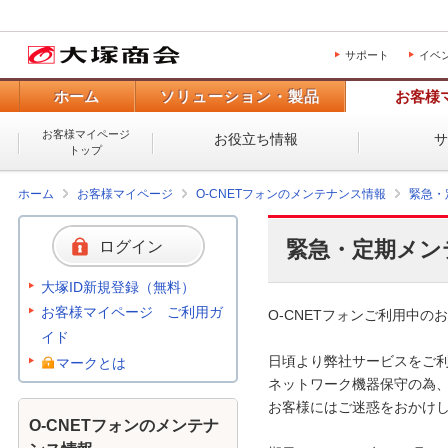
サポート
イベ
ホーム
ソリューション・製品
お客様
お客様マイページ
お役立ち情報
トップ
ホーム
お客様マイページ
O-CNETフォンのメンテナンス情報
緊急・
緊急・定期メン
ログイン
大塚ID新規登録（無料）
お客様マイページ ご利用ガ
O-CNETフォンご利用中のお
イド
日頃より弊社サービスをご利
マークとは
ネットワーク機器保守の為、
お客様にはご迷惑をおかけし
O-CNETフォンのメンテナ