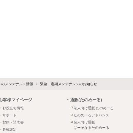
ォンのメンテナンス情報
緊急・定期メンテナンスのお知らせ
お客様マイページ
通販(たのめーる)
お役立ち情報
法人向け通販 たのめーる
サポート
たのめーるアドバンス
契約・請求書
個人向け通販
ぱーそなるたのめーる
各種設定