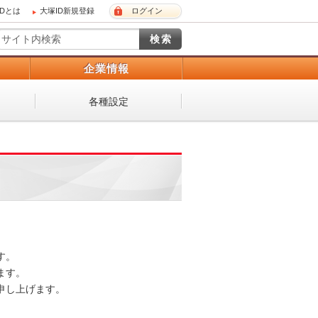
IDとは
大塚ID新規登録
ログイン
）
企業情報
各種設定
。

す。

し上げます。
