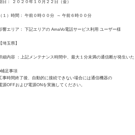
期日： ２０２０年１０月２２日（金）

（１）時間： 午前０時００分  ～ 午前６時００分

影響エリア： 下記エリアの AmaVo電話サービス利用 ユーザー様

【埼玉県】

詳細内容 ：上記メンテナンス時間中、最大１分未満の通信断が発生いた
■補足事項

工事時間終了後、自動的に接続できない場合には通信機器の

電源OFFおよび電源ONを実施してください。
