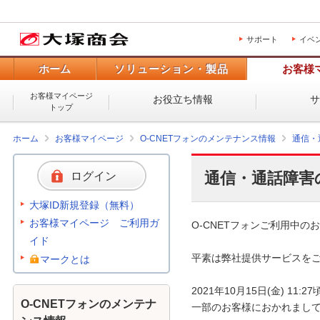
サポート
イベ
ホーム
ソリューション・製品
お客様
お客様マイページ
お役立ち情報
トップ
ホーム
お客様マイページ
O-CNETフォンのメンテナンス情報
通信・
通信・通話障害
ログイン
大塚ID新規登録（無料）
お客様マイページ ご利用ガ
O-CNETフォンご利用中のお
イド
平素は弊社提供サービスをご
マークとは
2021年10月15日(金) 1
O-CNETフォンのメンテナ
一部のお客様におかれまして