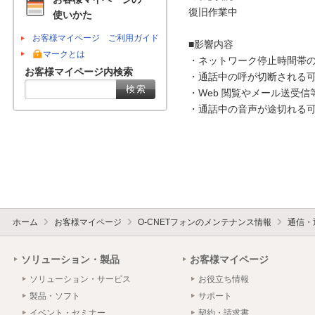
復旧作業中

使いかた
お客様マイページ ご利用ガイド
■影響内容

マークとは
・ネットワーク停止時間帯の
お客様マイページ内検索
・通話中の呼が切断される可
・Web 閲覧やメール送受信
・通話中の音声が途切れる可
ホーム
お客様マイページ
O-CNETフォンのメンテナンス情報
通信・
ソリューション・製品
お客様マイページ
ソリューション・サービス
お役立ち情報
製品・ソフト
サポート
イベント・セミナー
契約・請求書