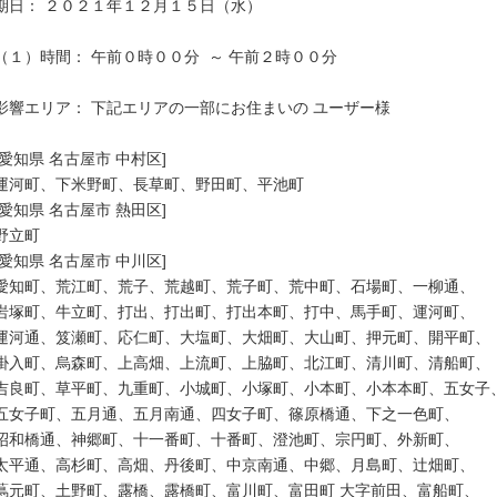
期日： ２０２１年１２月１５日（水）

（１）時間： 午前０時００分  ～ 午前２時００分

影響エリア： 下記エリアの一部にお住まいの ユーザー様

[愛知県 名古屋市 中村区]

運河町、下米野町、長草町、野田町、平池町

[愛知県 名古屋市 熱田区]

野立町

[愛知県 名古屋市 中川区]

愛知町、荒江町、荒子、荒越町、荒子町、荒中町、石場町、一柳通、

岩塚町、牛立町、打出、打出町、打出本町、打中、馬手町、運河町、

運河通、笈瀬町、応仁町、大塩町、大畑町、大山町、押元町、開平町、

掛入町、烏森町、上高畑、上流町、上脇町、北江町、清川町、清船町、

吉良町、草平町、九重町、小城町、小塚町、小本町、小本本町、五女子、
五女子町、五月通、五月南通、四女子町、篠原橋通、下之一色町、

昭和橋通、神郷町、十一番町、十番町、澄池町、宗円町、外新町、

太平通、高杉町、高畑、丹後町、中京南通、中郷、月島町、辻畑町、

蔦元町、土野町、露橋、露橋町、富川町、富田町 大字前田、富船町、
