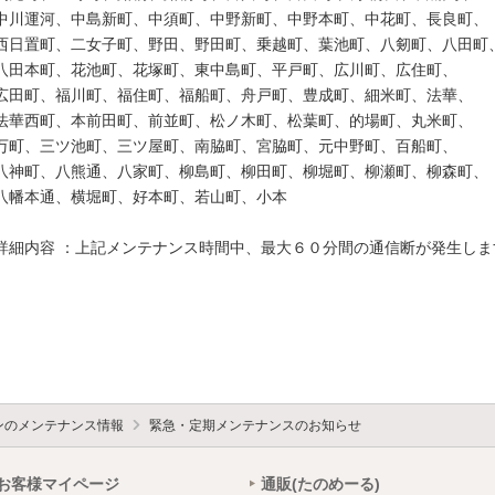
中川運河、中島新町、中須町、中野新町、中野本町、中花町、長良町、

西日置町、二女子町、野田、野田町、乗越町、葉池町、八剱町、八田町、
八田本町、花池町、花塚町、東中島町、平戸町、広川町、広住町、

広田町、福川町、福住町、福船町、舟戸町、豊成町、細米町、法華、

法華西町、本前田町、前並町、松ノ木町、松葉町、的場町、丸米町、

万町、三ツ池町、三ツ屋町、南脇町、宮脇町、元中野町、百船町、

八神町、八熊通、八家町、柳島町、柳田町、柳堀町、柳瀬町、柳森町、

八幡本通、横堀町、好本町、若山町、小本

詳細内容 ：上記メンテナンス時間中、最大６０分間の通信断が発生します
ォンのメンテナンス情報
緊急・定期メンテナンスのお知らせ
お客様マイページ
通販(たのめーる)