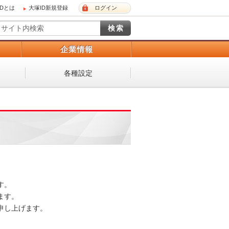
IDとは
大塚ID新規登録
ログイン
）
企業情報
各種設定
。

す。

し上げます。
