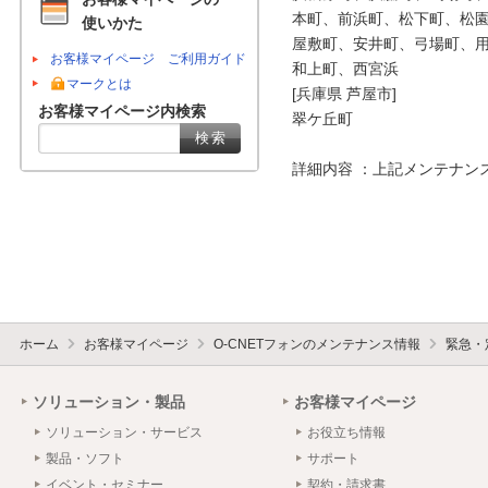
本町、前浜町、松下町、松園
使いかた
屋敷町、安井町、弓場町、用
お客様マイページ ご利用ガイド
和上町、西宮浜

マークとは
[兵庫県 芦屋市]

お客様マイページ内検索
翠ケ丘町

詳細内容 ：上記メンテナン
ホーム
お客様マイページ
O-CNETフォンのメンテナンス情報
緊急・
ソリューション・製品
お客様マイページ
ソリューション・サービス
お役立ち情報
製品・ソフト
サポート
イベント・セミナー
契約・請求書