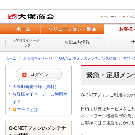
サポート
イベ
ホーム
ソリューション・製品
お客様
お客様マイページ
お役立ち情報
トップ
ホーム
お客様マイページ
O-CNETフォンのメンテナンス情報
緊急・
緊急・定期メン
ログイン
大塚ID新規登録（無料）
お客様マイページ ご利用ガ
O-CNETフォンご利用中のお
イド
日頃より弊社サービスをご利
マークとは
ネットワーク機器保守の為、
お客様にはご迷惑をおかけし
O-CNETフォンのメンテナ