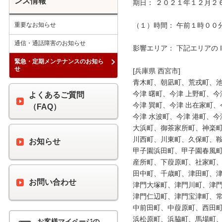
ンス情報
期日： ２０２１年１２月２６
重要なお知らせ
（１）時間： 午前１時００分 
通信・通話障害のお知らせ
影響エリア： 下記エリアの 
緊急・定期メンテナンスのお知ら
せ
[兵庫県 西宮市]

青木町、朝凪町、荒戎町、池
今津 曙町、今津 上野町、今
よくあるご質問
今津 巽町、今津 出在家町、
（FAQ）
今津 水波町、今津 港町、今
大浜町、御茶家所町、神楽町
川西町、川東町、久保町、鞍
お知らせ
甲子園浜田町、甲子園春風町
産所町、下葭原町、社家町、
田中町、千歳町、津田町、津
お問い合わせ
津門大塚町、津門川町、津門
津門仁辺町、津門宝津町、常
中前田町、中葭原町、西田町
浜松原町、浜脇町、馬場町、
お客様マイページの