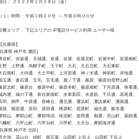
期日： ２０２２年１月２８日（金）

（１）時間： 午前１時００分  ～ 午前６時００分

影響エリア： 下記エリアの IP電話サービス利用 ユーザー様

【兵庫県】

[兵庫県 神戸市 灘区]

青谷町、赤坂通、天城通、泉通、岩屋、岩屋北町、岩屋中町、岩屋南町、
上野、上野通、烏帽子町、王子町、大石、大石北町、大石東町、

大石南町、大内通、大土平町、上河原通、神ノ木通、神前町、岸地通、

国玉通、倉石通、五毛、五毛通、鹿ノ下通、篠原、篠原伯母野山町、

篠原北町、篠原台、篠原中町、篠原本町、篠原南町、下河原通、将軍通、
城内通、城の下通、新在家南町、水車新田、水道筋、千旦通、高尾通、

高羽、鶴甲、中原通、長峰台、灘北通、灘浜町、灘浜東町、灘南通、

畑原、畑原通、原田、原田通、稗原町、琵琶町、福住通、船寺通、

摩耶山、摩耶山町、摩耶埠頭、味泥町、箕岡通、都通、宮山町、薬師通、
八幡町、六甲山町、六甲台町、六甲町、大月台、摩耶海岸通

[兵庫県 神戸市 北区]

西大池、花山台、緑町、南五葉、山田町 上谷上、山田町 下谷上
