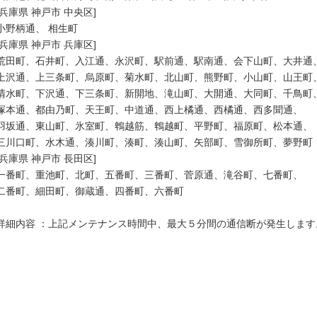
[兵庫県 神戸市 中央区]

小野柄通、 相生町

[兵庫県 神戸市 兵庫区]

荒田町、石井町、入江通、永沢町、駅前通、駅南通、会下山町、大井通、
上沢通、上三条町、烏原町、菊水町、北山町、熊野町、小山町、山王町、
清水町、下沢通、下三条町、新開地、滝山町、大開通、大同町、千鳥町、
塚本通、都由乃町、天王町、中道通、西上橘通、西橘通、西多聞通、

羽坂通、東山町、氷室町、鵯越筋、鵯越町、平野町、福原町、松本通、

三川口町、水木通、湊川町、湊町、湊山町、矢部町、雪御所町、夢野町

[兵庫県 神戸市 長田区]

一番町、重池町、北町、五番町、三番町、菅原通、滝谷町、七番町、

二番町、細田町、御蔵通、四番町、六番町

詳細内容 ：上記メンテナンス時間中、最大５分間の通信断が発生します。