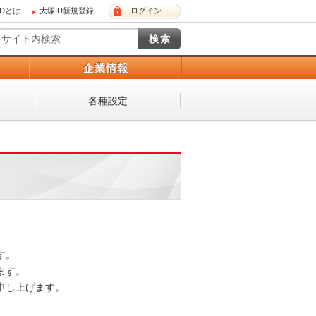
IDとは
大塚ID新規登録
ログイン
）
企業情報
各種設定
。

す。

し上げます。
