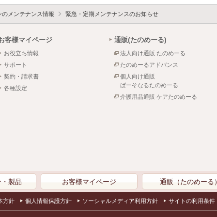
ォンのメンテナンス情報
緊急・定期メンテナンスのお知らせ
お客様マイページ
通販(たのめーる)
お役立ち情報
法人向け通販 たのめーる
サポート
たのめーるアドバンス
契約・請求書
個人向け通販
ぱーそなるたのめーる
各種設定
介護用品通販 ケアたのめーる
ン・製品
お客様マイページ
通販（たのめーる
本方針
個人情報保護方針
ソーシャルメディア利用方針
サイトの利用条件