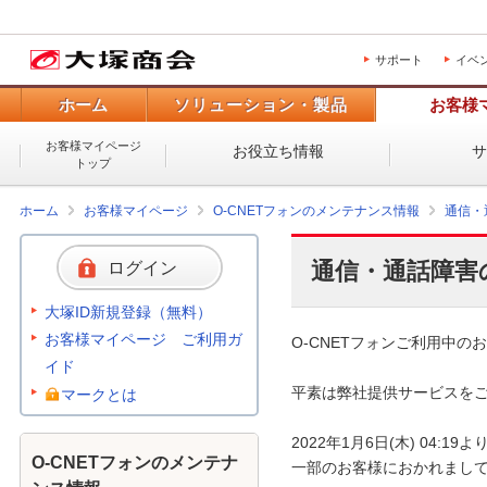
サポート
イベ
ホーム
ソリューション・製品
お客様
お客様マイページ
お役立ち情報
トップ
ホーム
お客様マイページ
O-CNETフォンのメンテナンス情報
通信・
通信・通話障害
ログイン
大塚ID新規登録（無料）
お客様マイページ ご利用ガ
O-CNETフォンご利用中のお
イド
平素は弊社提供サービスをご
マークとは
2022年1月6日(木) 04:
O-CNETフォンのメンテナ
一部のお客様におかれまして