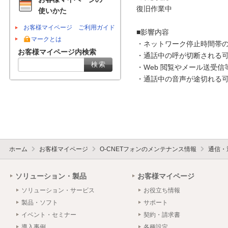
復旧作業中

使いかた
お客様マイページ ご利用ガイド
■影響内容

マークとは
・ネットワーク停止時間帯の
お客様マイページ内検索
・通話中の呼が切断される可
・Web 閲覧やメール送受信
・通話中の音声が途切れる可
ホーム
お客様マイページ
O-CNETフォンのメンテナンス情報
通信・
ソリューション・製品
お客様マイページ
ソリューション・サービス
お役立ち情報
製品・ソフト
サポート
イベント・セミナー
契約・請求書
導入事例
各種設定