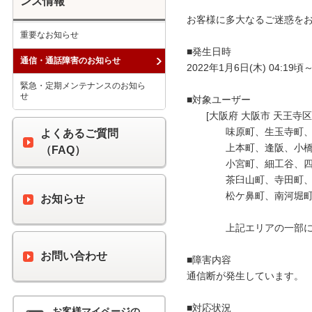
ンス情報
お客様に多大なるご迷惑をお
重要なお知らせ
■発生日時

通信・通話障害のお知らせ
2022年1月6日(木) 04:19頃～
緊急・定期メンテナンスのお知ら
せ
■対象ユーザー

　　[大阪府 大阪市 天王寺区]
　　　　味原町、生玉寺町、
よくあるご質問
　　　　上本町、逢阪、小橋
（FAQ）
　　　　小宮町、細工谷、四
　　　　茶臼山町、寺田町、
　　　　松ケ鼻町、南河堀町
お知らせ
　　　　上記エリアの一部に
お問い合わせ
■障害内容

通信断が発生しています。

■対応状況

お客様マイページの