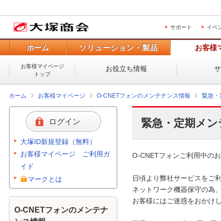
サポート
イベ
ホーム
ソリューション・製品
お客様
お客様マイページ
お役立ち情報
トップ
ホーム
お客様マイページ
O-CNETフォンのメンテナンス情報
緊急・
緊急・定期メン
ログイン
大塚ID新規登録（無料）
お客様マイページ ご利用ガ
O-CNETフォンご利用中のお
イド
日頃より弊社サービスをご利
マークとは
ネットワーク機器保守の為、
お客様にはご迷惑をおかけし
O-CNETフォンのメンテナ