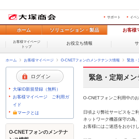
サポート
イベ
ホーム
ソリューション・製品
お客様
お客様マイページ
お役立ち情報
トップ
ホーム
お客様マイページ
O-CNETフォンのメンテナンス情報
緊急・
緊急・定期メン
ログイン
大塚ID新規登録（無料）
お客様マイページ ご利用ガ
O-CNETフォンご利用中のお
イド
日頃より弊社サービスをご利
マークとは
ネットワーク機器保守の為、
お客様にはご迷惑をおかけし
O-CNETフォンのメンテナ