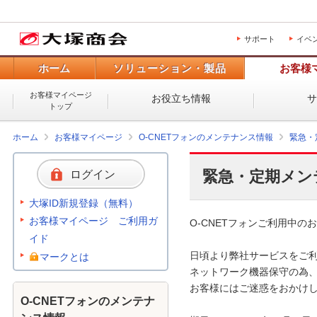
サポート
イベ
ホーム
ソリューション・製品
お客様
お客様マイページ
お役立ち情報
トップ
ホーム
お客様マイページ
O-CNETフォンのメンテナンス情報
緊急・
緊急・定期メン
ログイン
大塚ID新規登録（無料）
お客様マイページ ご利用ガ
O-CNETフォンご利用中のお
イド
日頃より弊社サービスをご利
マークとは
ネットワーク機器保守の為、
お客様にはご迷惑をおかけし
O-CNETフォンのメンテナ