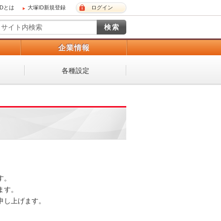
IDとは
大塚ID新規登録
ログイン
）
企業情報
各種設定
。

す。

し上げます。
