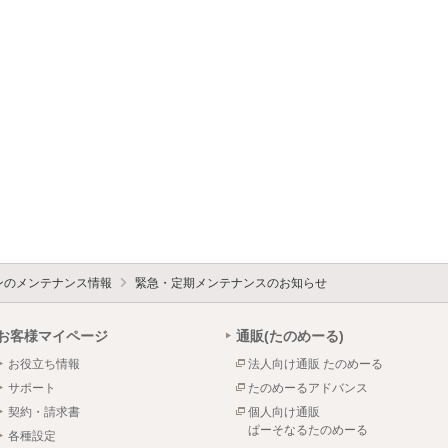
ォンのメンテナンス情報
緊急・定期メンテナンスのお知らせ
お客様マイページ
通販(たのめーる)
お役立ち情報
法人向け通販 たのめーる
サポート
たのめーるアドバンス
契約・請求書
個人向け通販
ぱーそなるたのめーる
各種設定