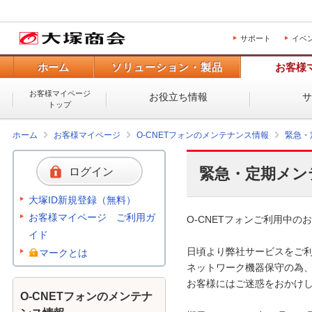
サポート
イベ
ホーム
ソリューション・製品
お客様
お客様マイページ
お役立ち情報
トップ
ホーム
お客様マイページ
O-CNETフォンのメンテナンス情報
緊急・
緊急・定期メン
ログイン
大塚ID新規登録（無料）
お客様マイページ ご利用ガ
O-CNETフォンご利用中のお
イド
日頃より弊社サービスをご利
マークとは
ネットワーク機器保守の為、
お客様にはご迷惑をおかけし
O-CNETフォンのメンテナ